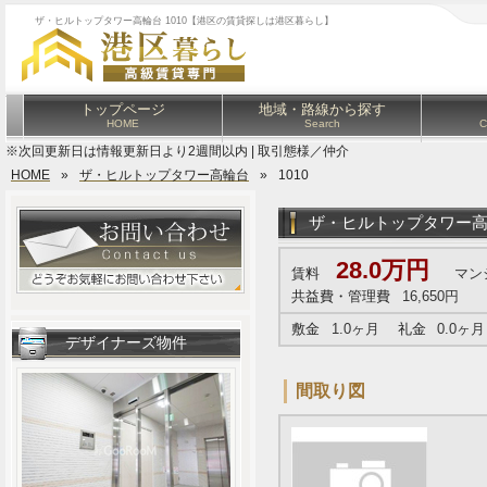
ザ・ヒルトップタワー高輪台 1010【港区の賃貸探しは港区暮らし】
トップページ
地域・路線から探す
HOME
Search
C
※次回更新日は情報更新日より2週間以内 | 取引態様／仲介
HOME
»
ザ・ヒルトップタワー高輪台
»
1010
ザ・ヒルトップタワー
28.0万円
賃料
マン
共益費・管理費
16,650円
敷金
1.0ヶ月
礼金
0.0ヶ月
デザイナーズ物件
間取り図