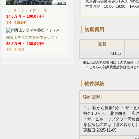
東京都渋谷区渋谷2-19-20 Navi渋
営業時間：10:00~19:00
FAX
ワールドシティタワーズ
14.0万円 ～ 100.0万円
1R - 4SLDK
初期費用
南青山テラス常盤松フォレスト
25.8万円 ～ 130.0万円
家賃
1K - 3LDK
28.0万
※1.上記の初期費用には火災保険
※2.こちらの初期費用計算は概算
物件詳細
物件説明
「」 駅から徒歩1分 「 ザ・
敷金1.0ヶ月、 北東向き、 広
「ザ・ヒルトップタワー高輪台
をお探しの方は【港区暮らし
更新日:2025-11-05