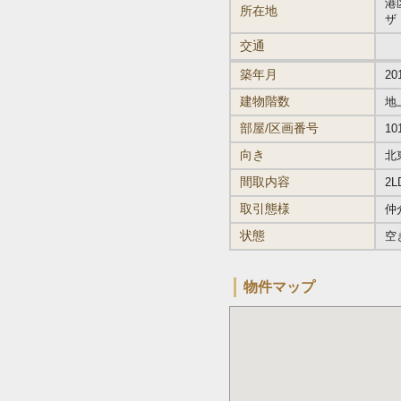
港区
所在地
ザ
交通
築年月
20
建物階数
地
部屋/区画番号
10
向き
北
間取内容
2L
取引態様
仲
状態
空
物件マップ