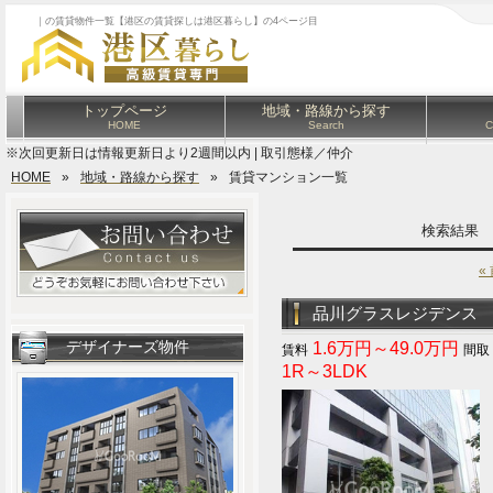
｜の賃貸物件一覧【港区の賃貸探しは港区暮らし】の4ページ目
トップページ
地域・路線から探す
HOME
Search
C
※次回更新日は情報更新日より2週間以内 | 取引態様／仲介
HOME
»
地域・路線から探す
»
賃貸マンション一覧
検索結果
«
品川グラスレジデンス
デザイナーズ物件
1.6万円～49.0万円
1R～3LDK