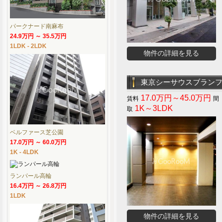
パークナード南麻布
24.9万円 ～ 35.5万円
1LDK - 2LDK
物件の詳細を見る
東京シーサウスブラン
17.0万円～45.0万円
1K～3LDK
ベルファース芝公園
17.0万円 ～ 60.0万円
1K - 4LDK
ランパール高輪
16.4万円 ～ 26.8万円
1LDK
物件の詳細を見る