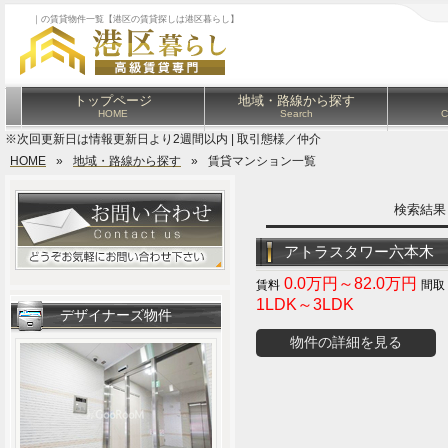
｜の賃貸物件一覧【港区の賃貸探しは港区暮らし】
トップページ
地域・路線から探す
HOME
Search
C
※次回更新日は情報更新日より2週間以内 | 取引態様／仲介
HOME
»
地域・路線から探す
»
賃貸マンション一覧
検索結
アトラスタワー六本木
0.0万円～82.0万円
1LDK～3LDK
デザイナーズ物件
物件の詳細を見る