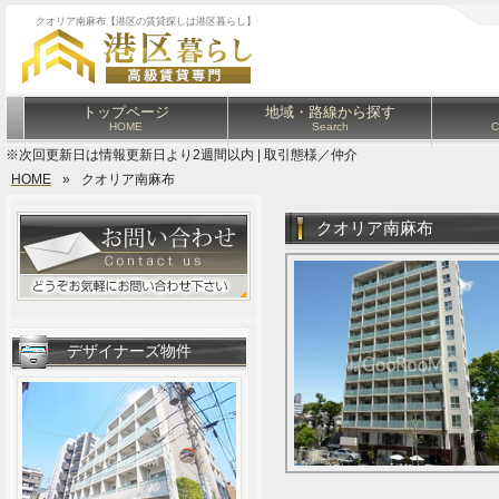
クオリア南麻布【港区の賃貸探しは港区暮らし】
トップページ
地域・路線から探す
HOME
Search
C
※次回更新日は情報更新日より2週間以内 | 取引態様／仲介
HOME
»
クオリア南麻布
クオリア南麻布
デザイナーズ物件