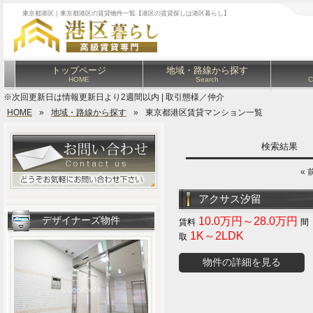
東京都港区｜東京都港区の賃貸物件一覧【港区の賃貸探しは港区暮らし】
トップページ
地域・路線から探す
HOME
Search
C
※次回更新日は情報更新日より2週間以内 | 取引態様／仲介
HOME
»
地域・路線から探す
»
東京都港区賃貸マンション一覧
検索結果
« 
アクサス汐留
デザイナーズ物件
10.0万円～28.0万円
1K～2LDK
物件の詳細を見る