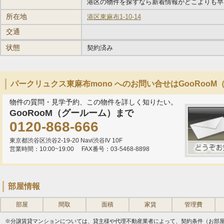
港区の物件を探すなら新着情報がどこよりも早い
所在地
港区東麻布1-10-14
交通
状態
契約済み
パークリュクス東麻布mono へのお問い合せはGooRoo
物件の質問・見学予約、この物件を詳しく知りたい。
GooRooM（グールーム）まで
0120-868-666
東京都渋谷区渋谷2-19-20 Navi渋谷IV 10F
営業時間：10:00~19:00
FAX番号：03-5468-8898
部屋情報
部屋
間取
面積
家賃
管理費
※分譲賃貸マンションについては、貸主様や代理不動産業者によって、契約条件（お部