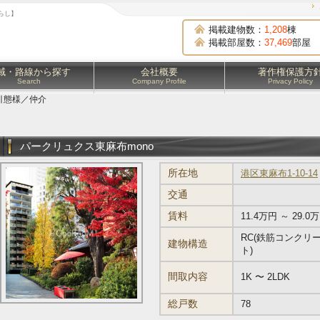
らし】
掲載建物数：
1,208
棟
掲載部屋数：
37,469
部屋
域・路線から探す
会社概要
著作権保護方
Search
Company Profile
Privacy Policy
引態様／仲介
パークリュクス東麻布mono
所在地
港区東麻布1-10-14
交通
賃料
11.4万円 ～ 29.0
RC(鉄筋コンクリ
建物構造
ト)
間取内容
1K 〜 2LDK
総戸数
78