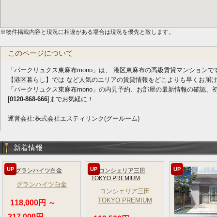
※物件掲載内容と現況に相違がある場合は現況を優先と致します。
このページについて
「パークリュクス東麻布mono」は、 港区東麻布の高級賃貸マンションで
【港区暮らし】では など人気のエリアの賃貸情報をどこよりも早くお届
「パークリュクス東麻布mono」の内見予約、お部屋の最新情報の確認、
[
0120-868-666
]までお気軽に！
運営会社:株式会社エスティリンク(グールーム)
新着情報
UP
UP
UP
グランハイツ白金
コンシェリア三田
TOKYO PREMIUM
118,000円 ～
217,000円