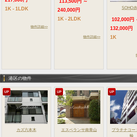
113,500円 ～
SOHO
1K - 1LDK
240,000円
1K - 2LDK
102,000円
物件詳細>>
132,000円
1K
物件詳細>>
港区の物件
UP
UP
UP
カズ六本木
エスペランサ南青山
プラチナコー
輪