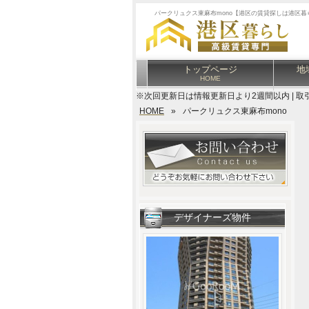
パークリュクス東麻布mono【港区の賃貸探しは港区暮
トップページ
地
HOME
※次回更新日は情報更新日より2週間以内 | 取
HOME
»
パークリュクス東麻布mono
デザイナーズ物件