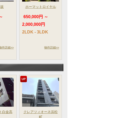
赤坂
ホーマットロイヤル
 ～
650,000円 ～
2,000,000円
2LDK - 3LDK
物件詳細>>
物件詳細>>
UP
ト白金高
クレアツィオーネ浜松
町