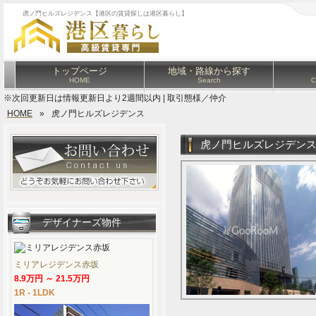
虎ノ門ヒルズレジデンス【港区の賃貸探しは港区暮らし】
トップページ
地域・路線から探す
HOME
Search
C
※次回更新日は情報更新日より2週間以内 | 取引態様／仲介
HOME
»
虎ノ門ヒルズレジデンス
虎ノ門ヒルズレジデン
デザイナーズ物件
ミリアレジデンス赤坂
8.9万円 ～ 21.5万円
1R - 1LDK