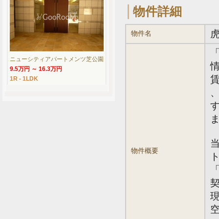
物件詳細
物件名
ニューシティアパートメンツ芝公園
情
9.5万円 ～ 16.3万円
賃
1R - 1LDK
、
物件概要
「