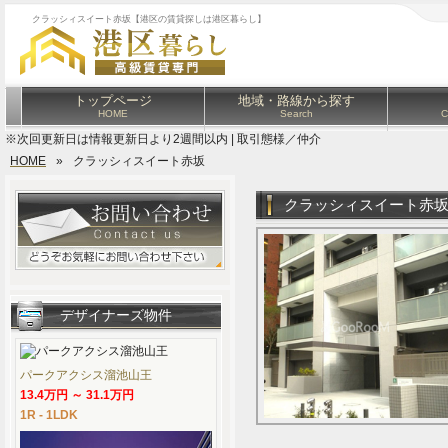
クラッシィスイート赤坂【港区の賃貸探しは港区暮らし】
トップページ
地域・路線から探す
HOME
Search
C
※次回更新日は情報更新日より2週間以内 | 取引態様／仲介
HOME
»
クラッシィスイート赤坂
クラッシィスイート赤
デザイナーズ物件
パークアクシス溜池山王
13.4万円 ～ 31.1万円
1R - 1LDK