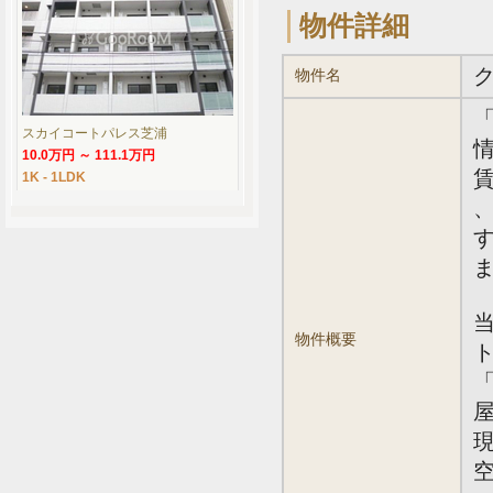
物件詳細
物件名
スカイコートパレス芝浦
情
10.0万円 ～ 111.1万円
賃
1K - 1LDK
、
物件概要
「