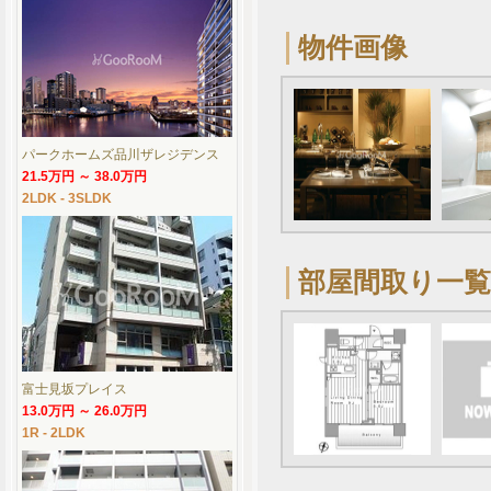
物件画像
パークホームズ品川ザレジデンス
21.5万円 ～ 38.0万円
2LDK - 3SLDK
部屋間取り一覧
富士見坂プレイス
13.0万円 ～ 26.0万円
1R - 2LDK