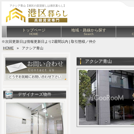
アクシア青山【港区の賃貸探しは港区暮らし】
トップページ
地域・路線から探す
HOME
Search
C
※次回更新日は情報更新日より2週間以内 | 取引態様／仲介
HOME
»
アクシア青山
アクシア青山
デザイナーズ物件