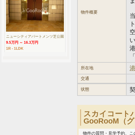
物件概要
ニューシティアパートメンツ芝公園
9.5万円 ～ 16.3万円
1R - 1LDK
「
港
所在地
交通
状態
スカイコート
GooRooM
物件の質問・見学予約、こ