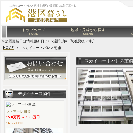
スカイコートパレス芝浦【港区の賃貸探しは港区暮らし】
トップページ
地域・路線から探す
HOME
Search
C
※次回更新日は情報更新日より2週間以内 | 取引態様／仲介
HOME
»
スカイコートパレス芝浦
スカイコートパレス芝
デザイナーズ物件
ラ・マーレ白金
15.0万円 ～ 40.0万円
1R - 2LDK