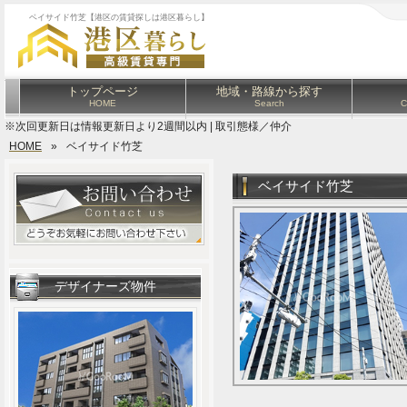
ベイサイド竹芝【港区の賃貸探しは港区暮らし】
トップページ
地域・路線から探す
HOME
Search
C
※次回更新日は情報更新日より2週間以内 | 取引態様／仲介
HOME
»
ベイサイド竹芝
ベイサイド竹芝
デザイナーズ物件