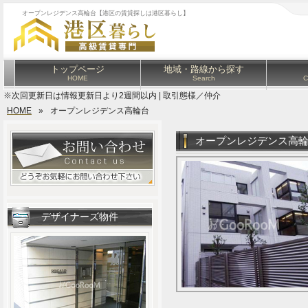
オープンレジデンス高輪台【港区の賃貸探しは港区暮らし】
トップページ
地域・路線から探す
HOME
Search
C
※次回更新日は情報更新日より2週間以内 | 取引態様／仲介
HOME
»
オープンレジデンス高輪台
オープンレジデンス高
デザイナーズ物件