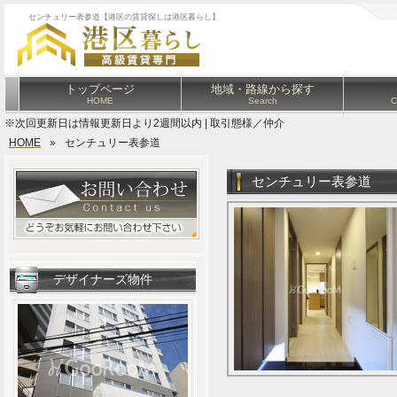
センチュリー表参道【港区の賃貸探しは港区暮らし】
トップページ
地域・路線から探す
HOME
Search
C
※次回更新日は情報更新日より2週間以内 | 取引態様／仲介
HOME
»
センチュリー表参道
センチュリー表参道
デザイナーズ物件