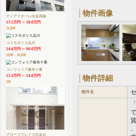
物件画像
ディアクオーレ白金高輪
17.1万円 ～ 19.0万円
1LDK
コスモポリス品川
14.6万円 ～ 50.0万円
1DK - 3LDK
コンフォリア麻布十番
11.3万円 ～ 14.6万円
物件詳細
1R
物件名
で
賃
、
グローブプレイス白金台