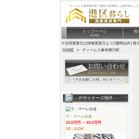
ディームス麻布狸穴町【港区の賃貸探しは港区暮らし
トップページ
地
HOME
※次回更新日は情報更新日より2週間以内 | 取
HOME
»
ディームス麻布狸穴町
デザイナーズ物件
ラ・マーレ白金
15.0万円 ～ 40.0万円
1R - 2LDK