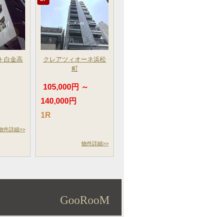
ト白金高
クレアツィオーネ浜松
町
105,000円 ～
140,000円
1R
物件詳細>>
物件詳細>>
GooRooM