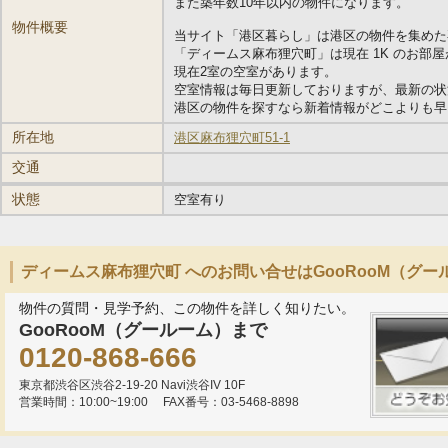
また築年数10年以内の物件になります。
物件概要
当サイト「港区暮らし」は港区の物件を集めた
「ディームス麻布狸穴町」は現在 1K のお部
現在2室の空室があります。
空室情報は毎日更新しておりますが、最新の状
港区の物件を探すなら新着情報がどこよりも早い
所在地
港区麻布狸穴町51-1
交通
状態
空室有り
ディームス麻布狸穴町 へのお問い合せはGooRooM（グー
物件の質問・見学予約、この物件を詳しく知りたい。
GooRooM（グールーム）まで
0120-868-666
東京都渋谷区渋谷2-19-20 Navi渋谷IV 10F
営業時間：10:00~19:00
FAX番号：03-5468-8898