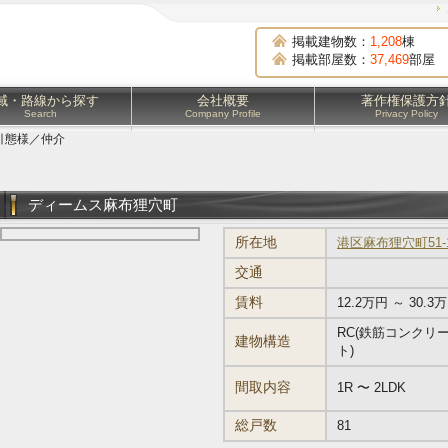
】
掲載建物数：
1,208
棟
掲載部屋数：
37,469
部屋
域・路線から探す
会社概要
著作権保護方
Search
Company Profile
Privacy Policy
引態様／仲介
ディームス麻布狸穴町
所在地
港区麻布狸穴町51-
交通
賃料
12.2万円 ～ 30.3
RC(鉄筋コンクリ
建物構造
ト)
間取内容
1R 〜 2LDK
総戸数
81