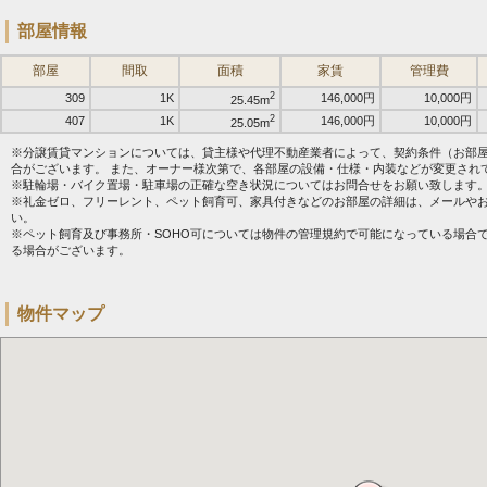
部屋情報
部屋
間取
面積
家賃
管理費
2
309
1K
146,000円
10,000円
25.45m
2
407
1K
146,000円
10,000円
25.05m
※分譲賃貸マンションについては、貸主様や代理不動産業者によって、契約条件（お部
合がございます。 また、オーナー様次第で、各部屋の設備・仕様・内装などが変更され
※駐輪場・バイク置場・駐車場の正確な空き状況についてはお問合せをお願い致します
※礼金ゼロ、フリーレント、ペット飼育可、家具付きなどのお部屋の詳細は、メールや
い。
※ペット飼育及び事務所・SOHO可については物件の管理規約で可能になっている場合
る場合がございます。
物件マップ