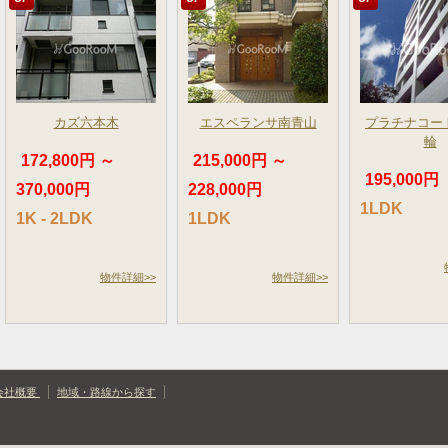
カズ六本木
エスペランサ南青山
プラチナコー
輪
172,800円 ～
215,000円 ～
195,000円
370,000円
228,000円
1LDK
1K - 2LDK
1LDK
物件詳細>>
物件詳細>>
会社概要
地域・路線から探す