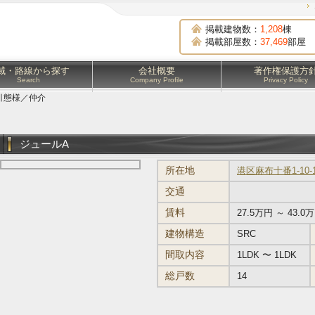
掲載建物数：
1,208
棟
掲載部屋数：
37,469
部屋
域・路線から探す
会社概要
著作権保護方
Search
Company Profile
Privacy Policy
引態様／仲介
ジュールA
所在地
港区麻布十番1-10-
交通
賃料
27.5万円 ～ 43.0
建物構造
SRC
間取内容
1LDK 〜 1LDK
総戸数
14