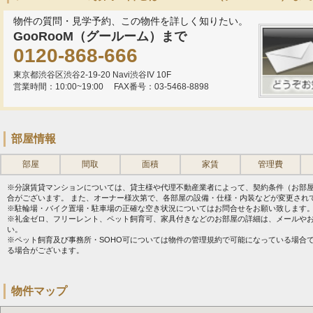
物件の質問・見学予約、この物件を詳しく知りたい。
GooRooM（グールーム）まで
0120-868-666
東京都渋谷区渋谷2-19-20 Navi渋谷IV 10F
営業時間：10:00~19:00
FAX番号：03-5468-8898
部屋情報
部屋
間取
面積
家賃
管理費
※分譲賃貸マンションについては、貸主様や代理不動産業者によって、契約条件（お部
合がございます。 また、オーナー様次第で、各部屋の設備・仕様・内装などが変更され
※駐輪場・バイク置場・駐車場の正確な空き状況についてはお問合せをお願い致します
※礼金ゼロ、フリーレント、ペット飼育可、家具付きなどのお部屋の詳細は、メールや
い。
※ペット飼育及び事務所・SOHO可については物件の管理規約で可能になっている場合
る場合がございます。
物件マップ