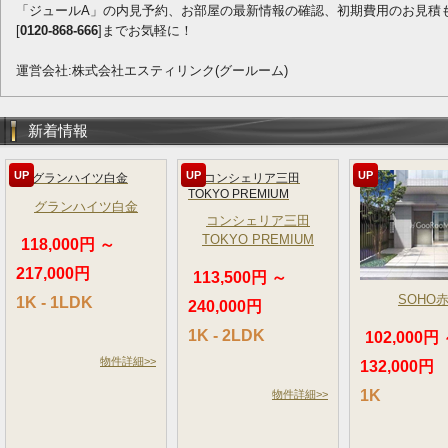
「ジュールA」の内見予約、お部屋の最新情報の確認、初期費用のお見積
[
0120-868-666
]までお気軽に！
運営会社:株式会社エスティリンク(グールーム)
新着情報
UP
UP
UP
グランハイツ白金
コンシェリア三田
TOKYO PREMIUM
118,000円 ～
217,000円
113,500円 ～
SOHO
1K - 1LDK
240,000円
1K - 2LDK
102,000円
物件詳細>>
132,000円
1K
物件詳細>>