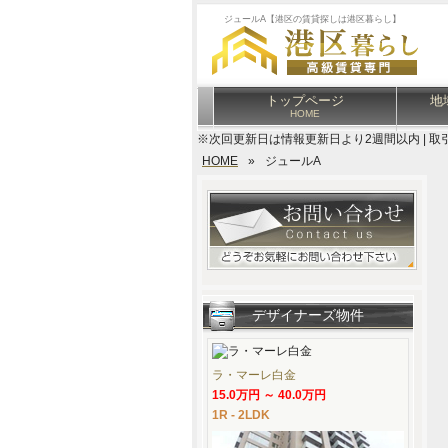
ジュールA【港区の賃貸探しは港区暮らし】
トップページ
地
HOME
※次回更新日は情報更新日より2週間以内 | 取
HOME
»
ジュールA
デザイナーズ物件
ラ・マーレ白金
15.0万円 ～ 40.0万円
1R - 2LDK