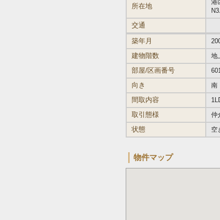
港区
所在地
N
交通
築年月
20
建物階数
地
部屋/区画番号
60
向き
南
間取内容
1L
取引態様
仲
状態
空
物件マップ