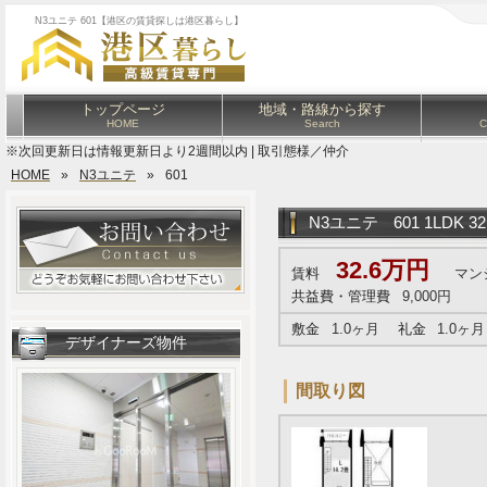
N3ユニテ 601【港区の賃貸探しは港区暮らし】
トップページ
地域・路線から探す
HOME
Search
C
※次回更新日は情報更新日より2週間以内 | 取引態様／仲介
HOME
»
N3ユニテ
»
601
N3ユニテ
601 1LDK 3
32.6万円
賃料
マン
共益費・管理費
9,000円
敷金
1.0ヶ月
礼金
1.0ヶ月
デザイナーズ物件
間取り図