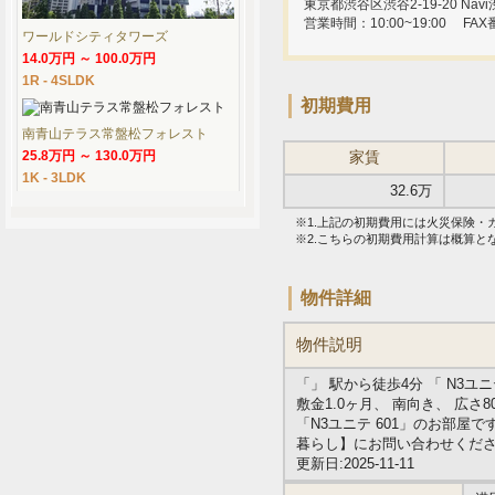
東京都渋谷区渋谷2-19-20 Navi渋
営業時間：10:00~19:00
FAX
ワールドシティタワーズ
14.0万円 ～ 100.0万円
1R - 4SLDK
初期費用
南青山テラス常盤松フォレスト
25.8万円 ～ 130.0万円
家賃
1K - 3LDK
32.6万
※1.上記の初期費用には火災保険
※2.こちらの初期費用計算は概算
物件詳細
物件説明
「」 駅から徒歩4分 「 N3
敷金1.0ヶ月、 南向き、 広さ
「N3ユニテ 601」のお部
暮らし】にお問い合わせくだ
更新日:2025-11-11