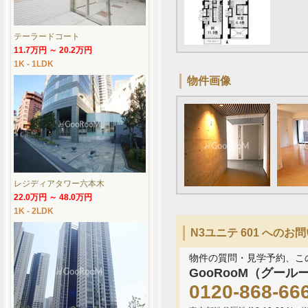
テーラードコート
11.7万円 ～ 20.2万円
1K - 1LDK
物件画像
レジディアタワー六本木
22.0万円 ～ 48.0万円
1K - 2LDK
N3ユニテ 601 への
物件の質問・見学予約、こ
GooRooM（グール
0120-868-66