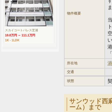
物件概要
スカイコートパレス芝浦
10.0万円 ～ 111.1万円
1K - 1LDK
「
港
所在地
交通
状態
サンウッド西麻
ーム）まで