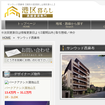
サンウッド西麻布【港区の賃貸探しは港区暮らし】
トップページ
地域・路線から探す
HOME
Search
C
※次回更新日は情報更新日より2週間以内 | 取引態様／仲介
HOME
»
サンウッド西麻布
サンウッド西麻布
デザイナーズ物件
パークアクシス溜池山王
13.4万円 ～ 31.1万円
1R - 1LDK