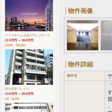
物件画像
パークホームズ品川ザレジデンス
21.5万円 ～ 38.0万円
2LDK - 3SLDK
物件詳細
物件名
富士見坂プレイス
す
13.0万円 ～ 26.0万円
賃
1R - 2LDK
、