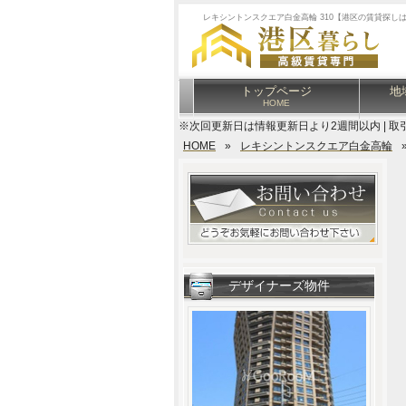
レキシントンスクエア白金高輪 310【港区の賃貸探し
トップページ
地
HOME
※次回更新日は情報更新日より2週間以内 | 取
HOME
»
レキシントンスクエア白金高輪
デザイナーズ物件