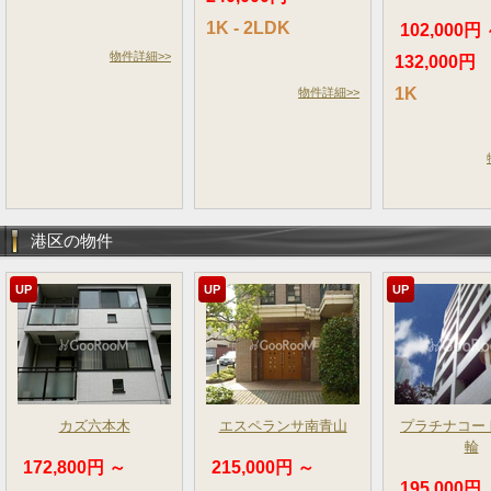
1K - 2LDK
102,000円
物件詳細>>
132,000円
1K
物件詳細>>
港区の物件
UP
UP
UP
カズ六本木
エスペランサ南青山
プラチナコー
輪
172,800円 ～
215,000円 ～
195,000円