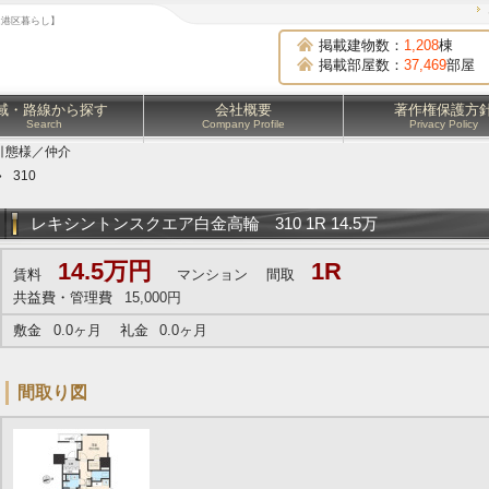
は港区暮らし】
掲載建物数：
1,208
棟
掲載部屋数：
37,469
部屋
域・路線から探す
会社概要
著作権保護方
Search
Company Profile
Privacy Policy
引態様／仲介
»
310
レキシントンスクエア白金高輪
310 1R 14.5万
14.5万円
1R
賃料
マンション
間取
共益費・管理費
15,000円
敷金
0.0ヶ月
礼金
0.0ヶ月
間取り図