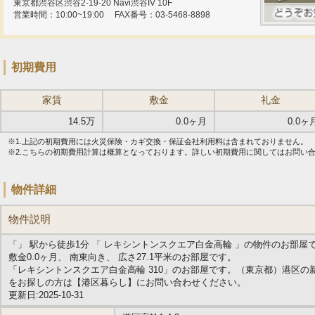
東京都渋谷区渋谷2-19-20 Navi渋谷IV 10F
営業時間：10:00~19:00
FAX番号：03-5468-8898
初期費用
家賃
敷金
礼金
14.5万
0.0ヶ月
0.0ヶ
※1.上記の初期費用には火災保険・カギ交換・保証会社利用料は含まれておりません。
※2.こちらの初期費用計算は概算となっております。詳しい初期費用に関してはお問い
物件詳細
物件説明
「」 駅から徒歩1分 「 レキシントンスクエア白金高輪 」の物件のお部屋
敷金0.0ヶ月、 南東向き、 広さ27.1平米のお部屋です。
「レキシントンスクエア白金高輪 310」のお部屋です。（東京都）港区
をお探しの方は【港区暮らし】にお問い合わせください。
更新日:2025-10-31