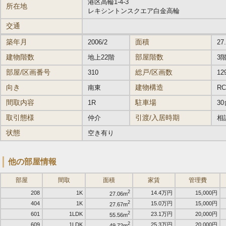
港区高輪1-4-3
所在地
レキシントンスクエア白金高輪
交通
築年月
面積
2006/2
27
建物階数
部屋階数
地上22階
3
部屋/区画番号
総戸/区画数
310
12
向き
建物構造
南東
R
間取内容
駐車場
1R
3
取引態様
引渡/入居時期
仲介
相
状態
空き有り
他の部屋情報
部屋
間取
面積
家賃
管理費
2
208
1K
14.4万円
15,000円
27.06m
2
404
1K
15.0万円
15,000円
27.67m
2
601
1LDK
23.1万円
20,000円
55.56m
2
609
1LDK
25.3万円
20,000円
49.72m