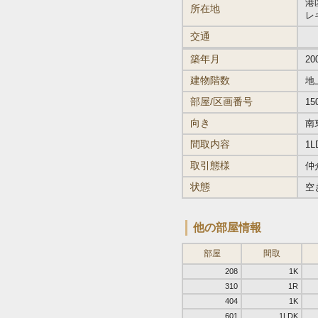
港区
所在地
レ
交通
築年月
20
建物階数
地
部屋/区画番号
15
向き
南
間取内容
1L
取引態様
仲
状態
空
他の部屋情報
部屋
間取
208
1K
310
1R
404
1K
601
1LDK