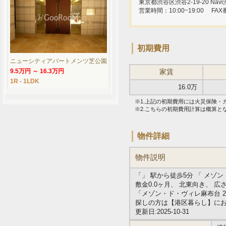
東京都渋谷区渋谷2-19-20 Navi渋
営業時間：10:00~19:00
FAX
初期費用
ニューシティアパートメンツ芝公園
9.5万円 ～ 16.3万円
家賃
1R - 1LDK
16.0万
※1.上記の初期費用には火災保険
※2.こちらの初期費用計算は概算
物件詳細
物件説明
「」 駅から徒歩5分 「 メゾ
敷金0.0ヶ月、 北東向き、 広
「メゾン・ド・ヴィレ麻布台 
探しの方は【港区暮らし】に
更新日:2025-10-31