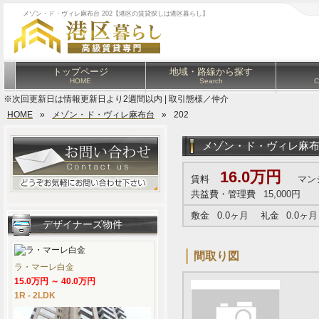
メゾン・ド・ヴィレ麻布台 202【港区の賃貸探しは港区暮らし】
トップページ
地域・路線から探す
HOME
Search
C
※次回更新日は情報更新日より2週間以内 | 取引態様／仲介
HOME
»
メゾン・ド・ヴィレ麻布台
»
202
メゾン・ド・ヴィレ麻
16.0万円
賃料
マン
共益費・管理費
15,000円
敷金
0.0ヶ月
礼金
0.0ヶ月
デザイナーズ物件
間取り図
ラ・マーレ白金
15.0万円 ～ 40.0万円
1R - 2LDK