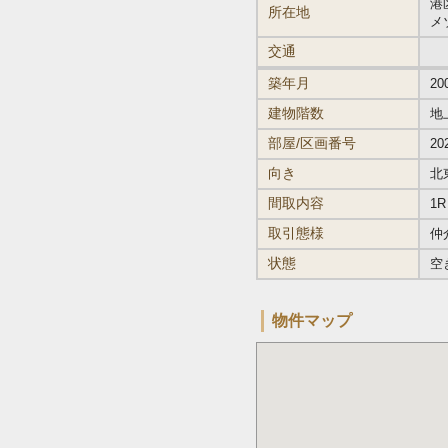
港
所在地
メ
交通
築年月
20
建物階数
地
部屋/区画番号
20
向き
北
間取内容
1R
取引態様
仲
状態
空
物件マップ