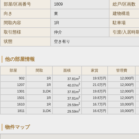
部屋/区画番号
総戸/区画数
1809
向き
建物構造
東
間取内容
駐車場
1R
取引態様
引渡/入居時
仲介
状態
空き有り
他の部屋情報
部屋
間取
面積
家賃
管理費
2
902
1R
19.9万円
12,000円
37.81m
2
1207
1R
21.0万円
12,000円
40.07m
2
1301
1LDK
19.8万円
12,000円
37.81m
2
1501
1R
19.8万円
12,000円
37.81m
2
1610
1R
16.7万円
10,000円
29.59m
2
1811
1LDK
16.6万円
10,000円
29.59m
物件マップ