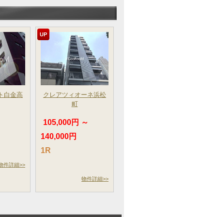
UP
ト白金高
クレアツィオーネ浜松
町
105,000円 ～
140,000円
1R
物件詳細>>
物件詳細>>