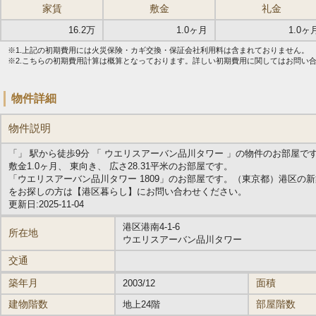
家賃
敷金
礼金
16.2万
1.0ヶ月
1.0ヶ
※1.上記の初期費用には火災保険・カギ交換・保証会社利用料は含まれておりません。
※2.こちらの初期費用計算は概算となっております。詳しい初期費用に関してはお問い
物件詳細
物件説明
「」 駅から徒歩9分 「 ウエリスアーバン品川タワー 」の物件のお部屋で
敷金1.0ヶ月、 東向き、 広さ28.31平米のお部屋です。
「ウエリスアーバン品川タワー 1809」のお部屋です。（東京都）港区の
をお探しの方は【港区暮らし】にお問い合わせください。
更新日:2025-11-04
港区港南4-1-6
所在地
ウエリスアーバン品川タワー
交通
築年月
面積
2003/12
建物階数
部屋階数
地上24階