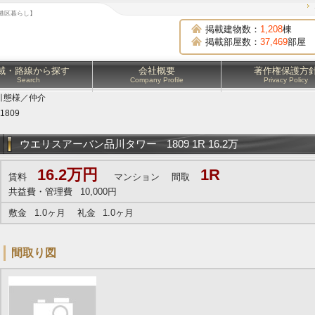
は港区暮らし】
掲載建物数：
1,208
棟
掲載部屋数：
37,469
部屋
域・路線から探す
会社概要
著作権保護方
Search
Company Profile
Privacy Policy
引態様／仲介
1809
ウエリスアーバン品川タワー
1809 1R 16.2万
16.2万円
1R
賃料
マンション
間取
共益費・管理費
10,000円
敷金
1.0ヶ月
礼金
1.0ヶ月
間取り図