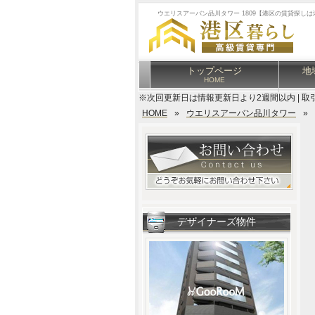
ウエリスアーバン品川タワー 1809【港区の賃貸探し
トップページ
地
HOME
※次回更新日は情報更新日より2週間以内 | 取
HOME
»
ウエリスアーバン品川タワー
»
デザイナーズ物件