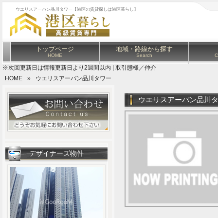
ウエリスアーバン品川タワー【港区の賃貸探しは港区暮らし】
トップページ
地域・路線から探す
HOME
Search
C
※次回更新日は情報更新日より2週間以内 | 取引態様／仲介
HOME
»
ウエリスアーバン品川タワー
ウエリスアーバン品川
デザイナーズ物件