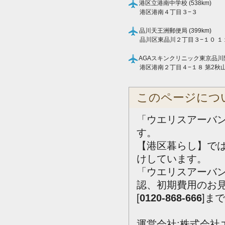
港区立港南中学校 (538km)
港区港南４丁目３−３
品川天王洲郵便局 (399km)
品川区東品川２丁目３−１０ １
AGAスキンクリニック東京品川院 (
港区港南２丁目４−１８ 第2秋山
このページにつ
「ウエリスアーバ
す。
【港区暮らし】で
けしています。
「ウエリスアーバ
認、初期費用のお
[
0120-868-666
]ま
運営会社:株式会社