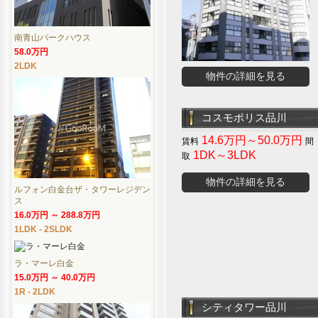
南青山パークハウス
58.0万円
2LDK
物件の詳細を見る
コスモポリス品川
14.6万円～50.0万円
1DK～3LDK
物件の詳細を見る
ルフォン白金台ザ・タワーレジデン
ス
16.0万円 ～ 288.8万円
1LDK - 2SLDK
ラ・マーレ白金
15.0万円 ～ 40.0万円
1R - 2LDK
シティタワー品川