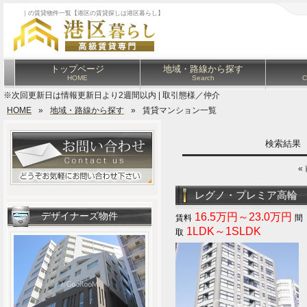
｜の賃貸物件一覧【港区の賃貸探しは港区暮らし】
トップページ
地域・路線から探す
HOME
Search
C
※次回更新日は情報更新日より2週間以内 | 取引態様／仲介
HOME
»
地域・路線から探す
»
賃貸マンション一覧
検索結
«
レグノ・プレミア高輪
デザイナーズ物件
16.5万円～23.0万円
1LDK～1SLDK