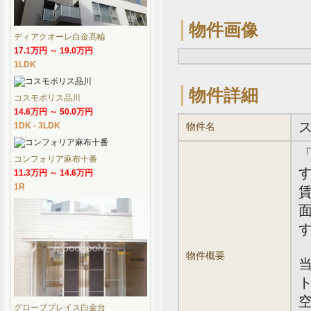
物件画像
ディアクオーレ白金高輪
17.1万円 ～ 19.0万円
1LDK
物件詳細
コスモポリス品川
14.6万円 ～ 50.0万円
1DK - 3LDK
物件名
コンフォリア麻布十番
す
11.3万円 ～ 14.6万円
1R
賃
面
物件概要
グローブプレイス白金台