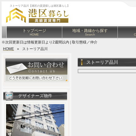
ストーリア品川【港区の賃貸探しは港区暮らし】
トップページ
地域・路線から探す
HOME
Search
C
※次回更新日は情報更新日より2週間以内 | 取引態様／仲介
HOME
»
ストーリア品川
ストーリア品川
デザイナーズ物件