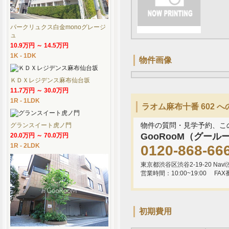
パークリュクス白金monoグレージ
ュ
10.9万円 ～ 14.5万円
1K - 1DK
物件画像
ＫＤＸレジデンス麻布仙台坂
11.7万円 ～ 30.0万円
1R - 1LDK
ラオム麻布十番 602 
物件の質問・見学予約、こ
グランスイート虎ノ門
GooRooM（グール
20.0万円 ～ 70.0万円
1R - 2LDK
0120-868-66
東京都渋谷区渋谷2-19-20 Navi渋
営業時間：10:00~19:00
FAX
初期費用