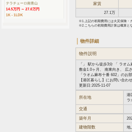
テラチェーロ南青山
家賃
14.5万円 ～ 27.0万円
27.1万
1K - 1LDK
※1.上記の初期費用には火災保険
※2.こちらの初期費用計算は概算
物件詳細
物件説明
「」 駅から徒歩3分 「 ラオ
敷金1.0ヶ月、 南東向き、 広
「ラオム麻布十番 602」の
【港区暮らし】にお問い合わ
更新日:2025-11-07
港
所在地
ラ
交通
築年月
20
建物階数
地