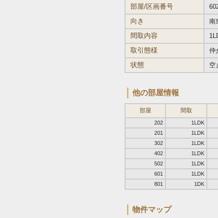
部屋/区画番号
60
向き
南
間取内容
1L
取引態様
仲
状態
空
他の部屋情報
部屋
間取
202
1LDK
201
1LDK
302
1LDK
402
1LDK
502
1LDK
601
1LDK
801
1DK
物件マップ