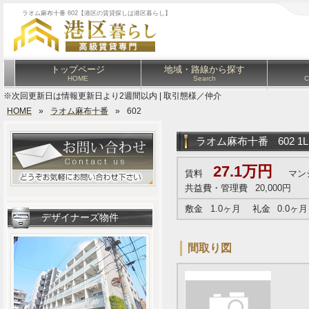
ラオム麻布十番 602【港区の賃貸探しは港区暮らし】
トップページ
地域・路線から探す
HOME
Search
C
※次回更新日は情報更新日より2週間以内 | 取引態様／仲介
HOME
»
ラオム麻布十番
»
602
ラオム麻布十番
602 1
27.1万円
賃料
マン
共益費・管理費
20,000円
敷金
1.0ヶ月
礼金
0.0ヶ月
デザイナーズ物件
間取り図