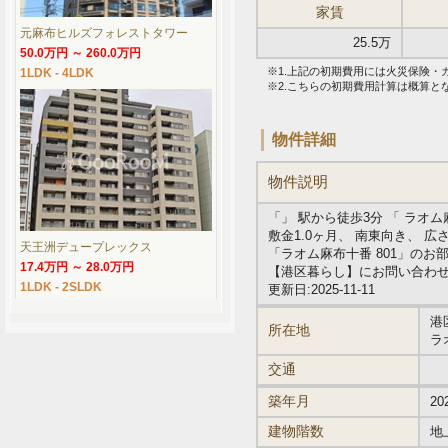
家賃
元麻布ヒルズフォレストタワー
25.5万
50.0万円 ～ 260.0万円
※1.上記の初期費用には火災保険
1LDK - 4LDK
※2.こちらの初期費用計算は概算
物件詳細
物件説明
「」 駅から徒歩3分 「 ラオ
敷金1.0ヶ月、 南東向き、 広
天王洲デュープレックス
「ラオム麻布十番 801」の
17.4万円 ～ 28.0万円
【港区暮らし】にお問い合わ
1LDK - 2SLDK
更新日:2025-11-11
港
所在地
ラ
交通
築年月
20
建物階数
地