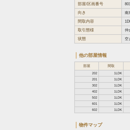
部屋/区画番号
80
向き
南
間取内容
1D
取引態様
仲
状態
空
他の部屋情報
部屋
間取
202
1LDK
201
1LDK
302
1LDK
402
1LDK
502
1LDK
601
1LDK
602
1LDK
物件マップ