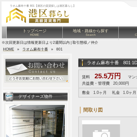
ラオム麻布十番 801【港区の賃貸探しは港区暮らし】
トップページ
地域・路線から探す
HOME
Search
C
※次回更新日は情報更新日より2週間以内 | 取引態様／仲介
HOME
»
ラオム麻布十番
»
801
ラオム麻布十番
801 1
25.5万円
賃料
マン
共益費・管理費
20,000円
敷金
1.0ヶ月
礼金
1.0ヶ月
デザイナーズ物件
間取り図