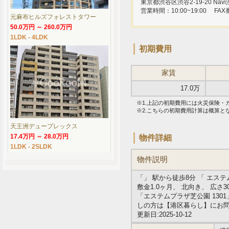
東京都渋谷区渋谷2-19-20 Navi渋
営業時間：10:00~19:00
FAX
元麻布ヒルズフォレストタワー
50.0万円 ～ 260.0万円
1LDK - 4LDK
初期費用
家賃
17.0万
※1.上記の初期費用には火災保険
※2.こちらの初期費用計算は概算
天王洲デュープレックス
17.4万円 ～ 28.0万円
物件詳細
1LDK - 2SLDK
物件説明
「」 駅から徒歩8分 「 エス
敷金1.0ヶ月、 北向き、 広さ
「エステムプラザ芝公園 13
しの方は【港区暮らし】にお
更新日:2025-10-12