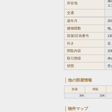
港区
所在地
エ
交通
築年月
20
建物階数
地
部屋/区画番号
13
向き
北
間取内容
1D
取引態様
仲
状態
空
他の部屋情報
部屋
間取
306
1DK
物件マップ