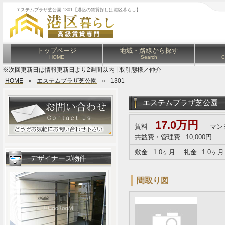
エステムプラザ芝公園 1301【港区の賃貸探しは港区暮らし】
トップページ
地域・路線から探す
HOME
Search
C
※次回更新日は情報更新日より2週間以内 | 取引態様／仲介
HOME
»
エステムプラザ芝公園
»
1301
エステムプラザ芝公園
17.0万円
賃料
マン
共益費・管理費
10,000円
敷金
1.0ヶ月
礼金
1.0ヶ月
デザイナーズ物件
間取り図