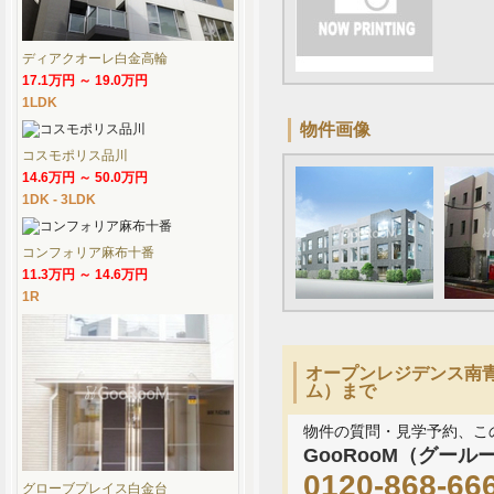
ディアクオーレ白金高輪
17.1万円 ～ 19.0万円
1LDK
物件画像
コスモポリス品川
14.6万円 ～ 50.0万円
1DK - 3LDK
コンフォリア麻布十番
11.3万円 ～ 14.6万円
1R
オープンレジデンス南青山
ム）まで
物件の質問・見学予約、こ
GooRooM（グール
0120-868-66
グローブプレイス白金台