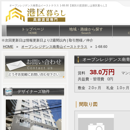
オープンレジデンス南青山イーストテラス 1-68.60【港区の賃貸探しは港区暮らし】
トップページ
地域・路線から探す
HOME
Search
C
※次回更新日は情報更新日より2週間以内 | 取引態様／仲介
HOME
»
オープンレジデンス南青山イーストテラス
»
1-68.60
オープンレジデンス南
38.0万円
賃料
マン
共益費・管理費
0円
敷金
2.0ヶ月
礼金
1.0ヶ月
デザイナーズ物件
間取り図