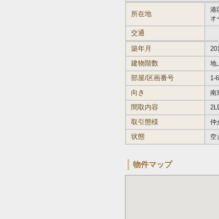
港区
所在地
オ
交通
築年月
20
建物階数
地
部屋/区画番号
1-
向き
南
間取内容
2L
取引態様
仲
状態
空
物件マップ