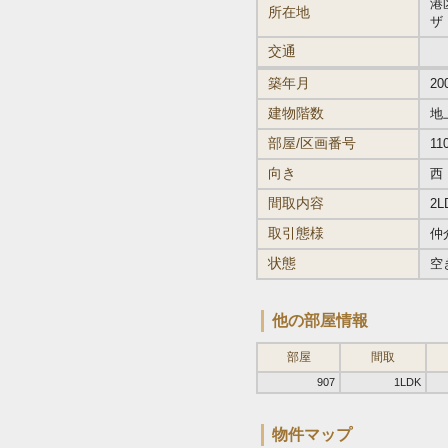
港区
所在地
ザ
交通
築年月
20
建物階数
地
部屋/区画番号
11
向き
西
間取内容
2L
取引態様
仲
状態
空
他の部屋情報
部屋
間取
907
1LDK
物件マップ