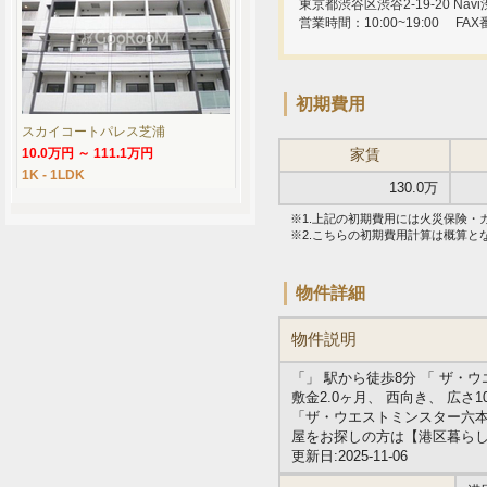
東京都渋谷区渋谷2-19-20 Navi渋
営業時間：10:00~19:00
FAX
初期費用
スカイコートパレス芝浦
10.0万円 ～ 111.1万円
家賃
1K - 1LDK
130.0万
※1.上記の初期費用には火災保険
※2.こちらの初期費用計算は概算
物件詳細
物件説明
「」 駅から徒歩8分 「 ザ・
敷金2.0ヶ月、 西向き、 広さ1
「ザ・ウエストミンスター六本
屋をお探しの方は【港区暮ら
更新日:2025-11-06