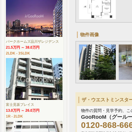
物件画像
パークホームズ品川ザレジデンス
21.5万円 ～ 38.0万円
2LDK - 3SLDK
ザ・ウエストミンスター六
富士見坂プレイス
物件の質問・見学予約、こ
13.0万円 ～ 26.0万円
GooRooM（グール
1R - 2LDK
0120-868-66