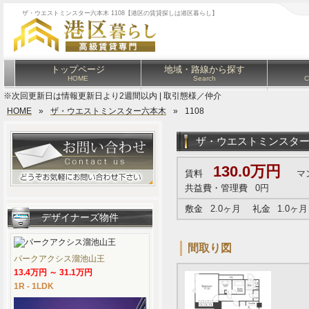
ザ・ウエストミンスター六本木 1108【港区の賃貸探しは港区暮らし】
トップページ
地域・路線から探す
HOME
Search
C
※次回更新日は情報更新日より2週間以内 | 取引態様／仲介
HOME
»
ザ・ウエストミンスター六本木
»
1108
ザ・ウエストミンスタ
130.0万円
賃料
マ
共益費・管理費
0円
敷金
2.0ヶ月
礼金
1.0ヶ月
デザイナーズ物件
間取り図
パークアクシス溜池山王
13.4万円 ～ 31.1万円
1R - 1LDK