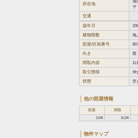
港区
所在地
ザ
交通
築年月
20
建物階数
地
部屋/区画番号
90
向き
西
間取内容
1L
取引態様
仲
状態
空
他の部屋情報
部屋
間取
1108
2LDK
物件マップ