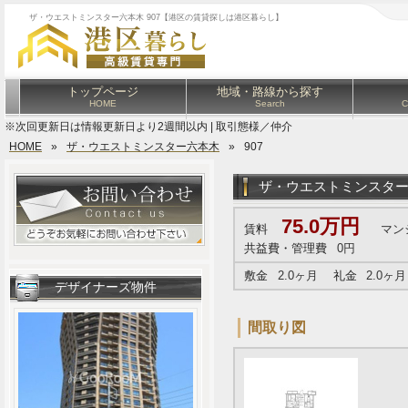
ザ・ウエストミンスター六本木 907【港区の賃貸探しは港区暮らし】
トップページ
地域・路線から探す
HOME
Search
C
※次回更新日は情報更新日より2週間以内 | 取引態様／仲介
HOME
»
ザ・ウエストミンスター六本木
»
907
ザ・ウエストミンスタ
75.0万円
賃料
マン
共益費・管理費
0円
敷金
2.0ヶ月
礼金
2.0ヶ月
デザイナーズ物件
間取り図