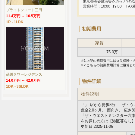
東京都渋谷区渋谷2-19-20 Navi渋
営業時間：10:00~19:00
FAX
ブライトンコート三田
11.4万円 ～ 16.5万円
1R - 1LDK
初期費用
家賃
75.0万
※1.上記の初期費用には火災保険
※2.こちらの初期費用計算は概算
品川タワーレジデンス
14.0万円 ～ 42.0万円
物件詳細
1DK - 3SLDK
物件説明
「」 駅から徒歩8分 「 ザ・
敷金2.0ヶ月、 西向き、 広さ
「ザ・ウエストミンスター六本
をお探しの方は【港区暮らし
更新日:2025-11-06