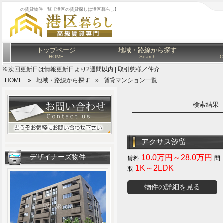
｜の賃貸物件一覧【港区の賃貸探しは港区暮らし】
トップページ
地域・路線から探す
HOME
Search
C
※次回更新日は情報更新日より2週間以内 | 取引態様／仲介
HOME
»
地域・路線から探す
»
賃貸マンション一覧
検索結
アクサス汐留
デザイナーズ物件
10.0万円～28.0万円
1K～2LDK
物件の詳細を見る