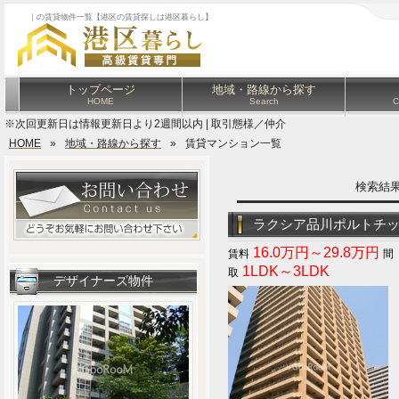
｜の賃貸物件一覧【港区の賃貸探しは港区暮らし】
トップページ
地域・路線から探す
HOME
Search
C
※次回更新日は情報更新日より2週間以内 | 取引態様／仲介
HOME
»
地域・路線から探す
»
賃貸マンション一覧
検索結
ラクシア品川ポルトチ
16.0万円～29.8万円
1LDK～3LDK
デザイナーズ物件