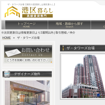
ザ・タワーズ台場【港区の賃貸探しは港区暮らし】
トップページ
地域・路線から探す
HOME
Search
C
※次回更新日は情報更新日より2週間以内 | 取引態様／仲介
HOME
»
ザ・タワーズ台場
ザ・タワーズ台場
デザイナーズ物件