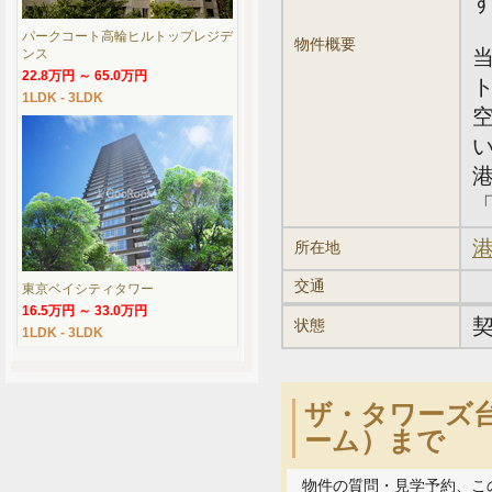
パークコート高輪ヒルトップレジデ
物件概要
ンス
22.8万円 ～ 65.0万円
1LDK - 3LDK
「
港
所在地
交通
東京ベイシティタワー
16.5万円 ～ 33.0万円
状態
1LDK - 3LDK
ザ・タワーズ台
ーム）まで
物件の質問・見学予約、こ