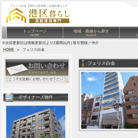
フェリス白金【港区の賃貸探しは港区暮らし】
トップページ
地域・路線から探す
HOME
Search
C
※次回更新日は情報更新日より2週間以内 | 取引態様／仲介
HOME
»
フェリス白金
フェリス白金
デザイナーズ物件