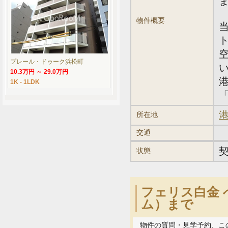
物件概要
プレール・ドゥーク浜松町
10.3万円 ～ 29.0万円
1K - 1LDK
「
港
所在地
交通
状態
フェリス白金 
ム）まで
物件の質問・見学予約、こ