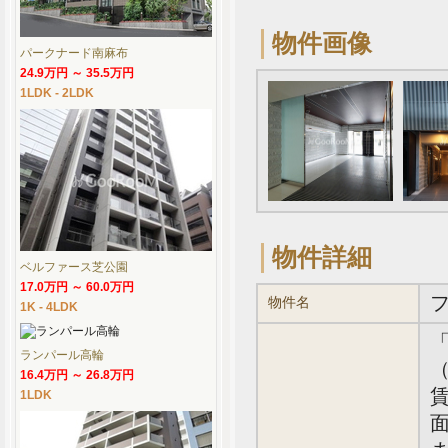
物件画像
パークナード南麻布
24.9万円 ～ 35.5万円
1LDK - 2LDK
物件詳細
ベルファース芝公園
17.0万円 ～ 60.0万円
物件名
1K - 4LDK
ランパール高輪
（
16.4万円 ～ 26.8万円
賃
1LDK
面