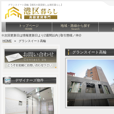
グランスイート高輪【港区の賃貸探しは港区暮らし】
トップページ
地域・路線から探す
HOME
Search
C
※次回更新日は情報更新日より2週間以内 | 取引態様／仲介
HOME
»
グランスイート高輪
グランスイート高輪
デザイナーズ物件