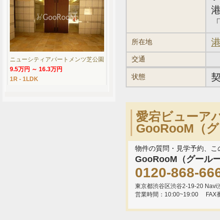
「
港
所在地
交通
ニューシティアパートメンツ芝公園
9.5万円 ～ 16.3万円
状態
1R - 1LDK
愛宕ビューア
GooRooM
物件の質問・見学予約、こ
GooRooM（グール
0120-868-66
東京都渋谷区渋谷2-19-20 Navi渋
営業時間：10:00~19:00
FAX