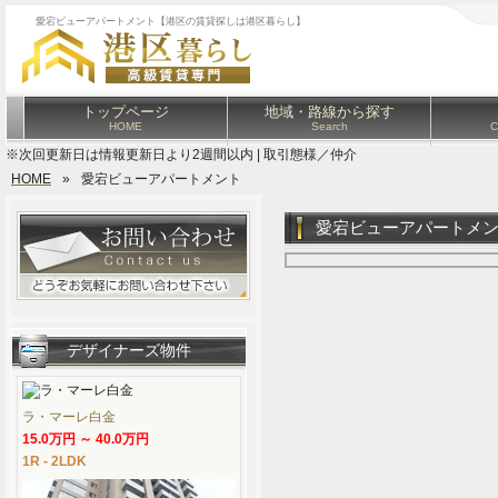
愛宕ビューアパートメント【港区の賃貸探しは港区暮らし】
トップページ
地域・路線から探す
HOME
Search
C
※次回更新日は情報更新日より2週間以内 | 取引態様／仲介
HOME
»
愛宕ビューアパートメント
愛宕ビューアパートメ
デザイナーズ物件
ラ・マーレ白金
15.0万円 ～ 40.0万円
1R - 2LDK