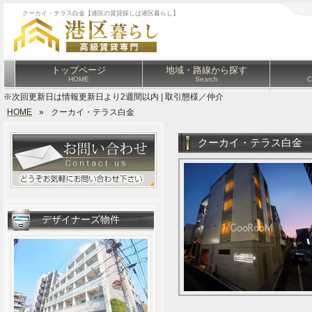
クーカイ・テラス白金【港区の賃貸探しは港区暮らし】
トップページ
地域・路線から探す
HOME
Search
C
※次回更新日は情報更新日より2週間以内 | 取引態様／仲介
HOME
»
クーカイ・テラス白金
クーカイ・テラス白金
デザイナーズ物件