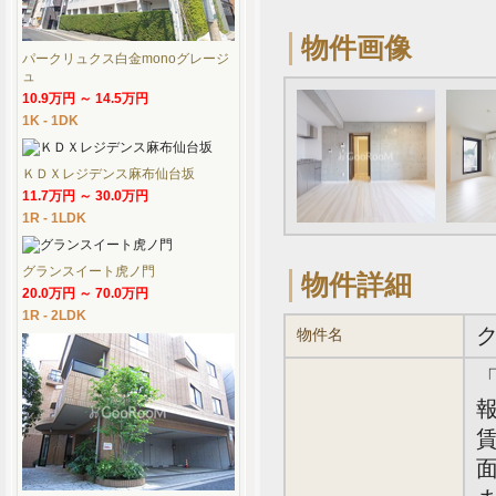
物件画像
パークリュクス白金monoグレージ
ュ
10.9万円 ～ 14.5万円
1K - 1DK
ＫＤＸレジデンス麻布仙台坂
11.7万円 ～ 30.0万円
1R - 1LDK
グランスイート虎ノ門
物件詳細
20.0万円 ～ 70.0万円
1R - 2LDK
物件名
報
賃
面