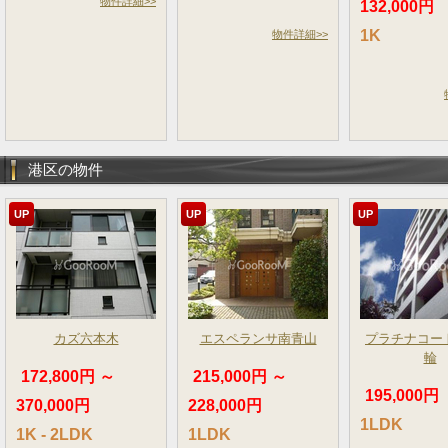
物件詳細>>
132,000円
1K
物件詳細>>
港区の物件
UP
UP
UP
カズ六本木
エスペランサ南青山
プラチナコー
輪
172,800円 ～
215,000円 ～
195,000円
370,000円
228,000円
1LDK
1K - 2LDK
1LDK