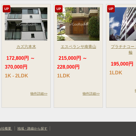
UP
UP
UP
カズ六本木
エスペランサ南青山
プラチナコー
輪
172,800円 ～
215,000円 ～
195,000円
370,000円
228,000円
1LDK
1K - 2LDK
1LDK
物件詳細>>
物件詳細>>
会社概要
地域・路線から探す