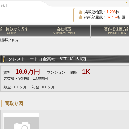
暮らし】
掲載建物数：
1,208
棟
掲載部屋数：
37,469
部屋
域・路線から探す
会社概要
著作権保護方
Search
Company Profile
Privacy Policy
引態様／仲介
クレストコート白金高輪
607 1K 16.6万
16.6万円
1K
賃料
マンション
間取
共益費・管理費
10,000円
敷金
0.0ヶ月
礼金
0.0ヶ月
間取り図