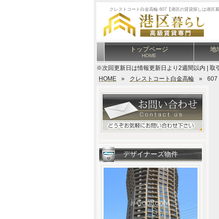
クレストコート白金高輪 607【港区の賃貸探しは港区
トップページ
地
HOME
※次回更新日は情報更新日より2週間以内 | 取
HOME
»
クレストコート白金高輪
»
607
デザイナーズ物件