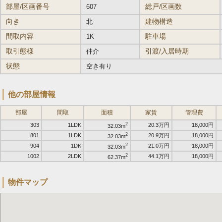
部屋/区画番号
総戸/区画数
607
向き
建物構造
北
間取内容
駐車場
1K
取引態様
引渡/入居時期
仲介
状態
空き有り
他の部屋情報
部屋
間取
面積
家賃
管理費
2
303
1LDK
20.3万円
18,000円
32.03m
2
801
1LDK
20.9万円
18,000円
32.03m
2
904
1DK
21.0万円
18,000円
32.03m
2
1002
2LDK
44.1万円
18,000円
62.37m
物件マップ