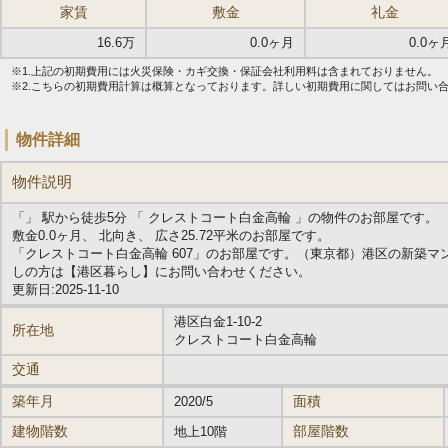
家賃
敷金
礼金
16.6万
0.0ヶ月
0.0ヶ
※1.上記の初期費用には火災保険・カギ交換・保証会社利用料は含まれておりません。
※2.こちらの初期費用計算は概算となっております。詳しい初期費用に関してはお問い
物件詳細
物件説明
「」 駅から徒歩5分 「 クレストコート白金高輪 」の物件のお部屋です。
敷金0.0ヶ月、 北向き、 広さ25.72平米のお部屋です。
「クレストコート白金高輪 607」のお部屋です。（東京都）港区の新築
しの方は【港区暮らし】にお問い合わせください。
更新日:2025-11-10
港区白金1-10-2
所在地
クレストコート白金高輪
交通
築年月
面積
2020/5
建物階数
部屋階数
地上10階