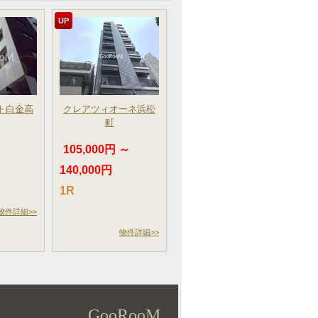
UP
ト白金高
クレアツィオーネ浜松
町
105,000円 ～
140,000円
1R
物件詳細>>
物件詳細>>
GooRooM