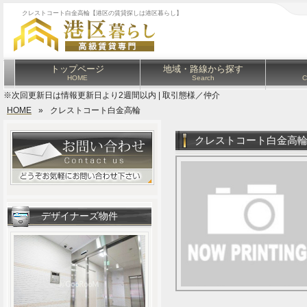
クレストコート白金高輪【港区の賃貸探しは港区暮らし】
トップページ
地域・路線から探す
HOME
Search
C
※次回更新日は情報更新日より2週間以内 | 取引態様／仲介
HOME
»
クレストコート白金高輪
クレストコート白金高
デザイナーズ物件