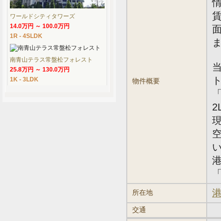
情
賃
ワールドシティタワーズ
14.0万円 ～ 100.0万円
面
1R - 4SLDK
南青山テラス常盤松フォレスト
25.8万円 ～ 130.0万円
1K - 3LDK
物件概要
「
2
「
港
所在地
交通