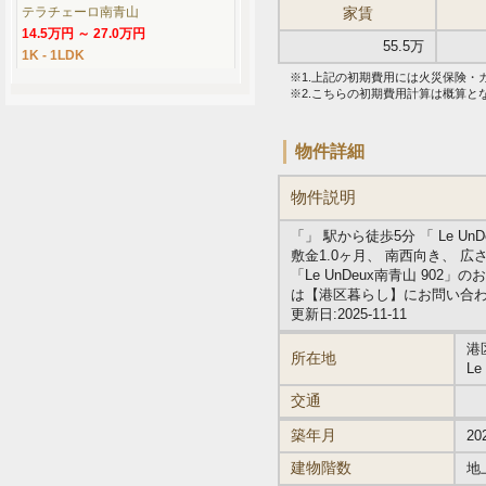
テラチェーロ南青山
家賃
14.5万円 ～ 27.0万円
55.5万
1K - 1LDK
※1.上記の初期費用には火災保険
※2.こちらの初期費用計算は概算
物件詳細
物件説明
「」 駅から徒歩5分 「 Le U
敷金1.0ヶ月、 南西向き、 広
「Le UnDeux南青山 9
は【港区暮らし】にお問い合
更新日:2025-11-11
港
所在地
Le
交通
築年月
20
建物階数
地