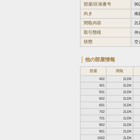
部屋/区画番号
90
向き
南
間取内容
2L
取引態様
仲
状態
空
他の部屋情報
部屋
間取
402
2LDK
401
2LDK
501
2LDK
602
2LDK
601
2LDK
702
2LDK
701
2LDK
802
2LDK
901
2LDK
1002
2LDK