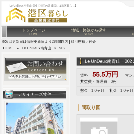
Le UnDeux南青山 902【港区の賃貸探しは港区暮らし】
トップページ
地域・路線から探す
HOME
Search
C
※次回更新日は情報更新日より2週間以内 | 取引態様／仲介
HOME
»
Le UnDeux南青山
»
902
Le UnDeux南青山
902
55.5万円
賃料
マン
共益費・管理費
0円
敷金
1.0ヶ月
礼金
1.0ヶ月
デザイナーズ物件
間取り図