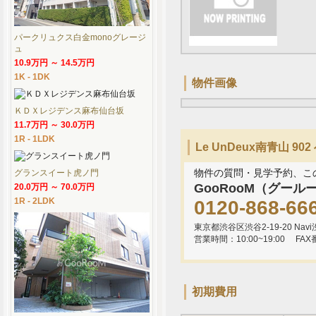
パークリュクス白金monoグレージ
ュ
10.9万円 ～ 14.5万円
1K - 1DK
物件画像
ＫＤＸレジデンス麻布仙台坂
11.7万円 ～ 30.0万円
1R - 1LDK
Le UnDeux南青山 
物件の質問・見学予約、こ
グランスイート虎ノ門
GooRooM（グール
20.0万円 ～ 70.0万円
1R - 2LDK
0120-868-66
東京都渋谷区渋谷2-19-20 Navi渋
営業時間：10:00~19:00
FAX
初期費用