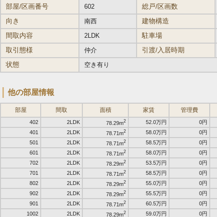
部屋/区画番号
総戸/区画数
602
向き
建物構造
南西
間取内容
駐車場
2LDK
取引態様
引渡/入居時期
仲介
状態
空き有り
他の部屋情報
部屋
間取
面積
家賃
管理費
2
402
2LDK
52.0万円
0円
78.29m
2
401
2LDK
58.0万円
0円
78.71m
2
501
2LDK
58.5万円
0円
78.71m
2
601
2LDK
58.0万円
0円
78.71m
2
702
2LDK
53.5万円
0円
78.29m
2
701
2LDK
58.5万円
0円
78.71m
2
802
2LDK
55.0万円
0円
78.29m
2
902
2LDK
55.5万円
0円
78.29m
2
901
2LDK
60.5万円
0円
78.71m
2
1002
2LDK
59.0万円
0円
78.29m