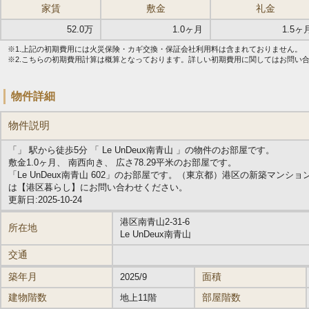
家賃
敷金
礼金
52.0万
1.0ヶ月
1.5ヶ
※1.上記の初期費用には火災保険・カギ交換・保証会社利用料は含まれておりません。
※2.こちらの初期費用計算は概算となっております。詳しい初期費用に関してはお問い
物件詳細
物件説明
「」 駅から徒歩5分 「 Le UnDeux南青山 」の物件のお部屋です。
敷金1.0ヶ月、 南西向き、 広さ78.29平米のお部屋です。
「Le UnDeux南青山 602」のお部屋です。（東京都）港区の新築マン
は【港区暮らし】にお問い合わせください。
更新日:2025-10-24
港区南青山2-31-6
所在地
Le UnDeux南青山
交通
築年月
面積
2025/9
建物階数
部屋階数
地上11階