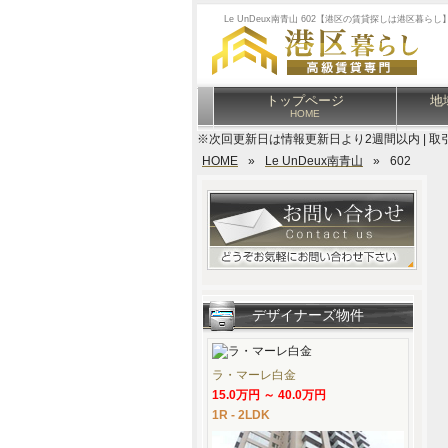
Le UnDeux南青山 602【港区の賃貸探しは港区暮らし
トップページ
地
HOME
※次回更新日は情報更新日より2週間以内 | 取
HOME
»
Le UnDeux南青山
»
602
デザイナーズ物件
ラ・マーレ白金
15.0万円 ～ 40.0万円
1R - 2LDK