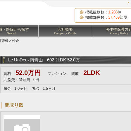
】
掲載建物数：
1,208
棟
掲載部屋数：
37,469
部屋
域・路線から探す
会社概要
著作権保護方
Search
Company Profile
Privacy Policy
引態様／仲介
Le UnDeux南青山
602 2LDK 52.0万
52.0万円
2LDK
賃料
マンション
間取
共益費・管理費
0円
敷金
1.0ヶ月
礼金
1.5ヶ月
間取り図