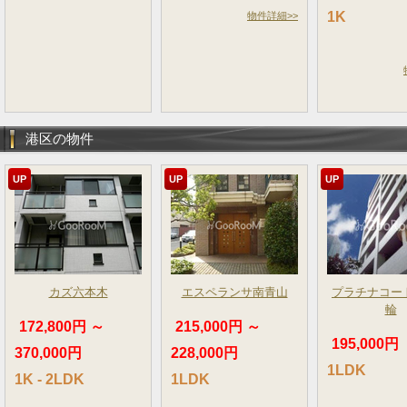
1K
物件詳細>>
港区の物件
UP
UP
UP
カズ六本木
エスペランサ南青山
プラチナコー
輪
172,800円 ～
215,000円 ～
195,000円
370,000円
228,000円
1LDK
1K - 2LDK
1LDK